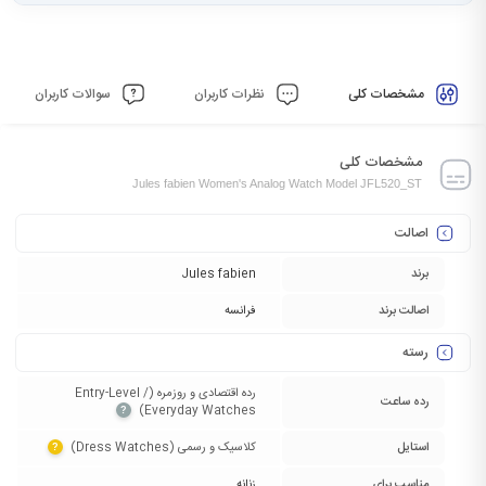
مشخصات کلی
نظرات کاربران
سوالات کاربران
مشخصات کلی
Jules fabien Women's Analog Watch Model JFL520_ST
اصالت
برند
Jules fabien
اصالت برند
فرانسه
رسته
رده اقتصادی و روزمره (Entry-Level /
رده ساعت
Everyday Watches)‏
?
استایل
کلاسیک و رسمی (Dress Watches)‏
?
مناسب برای
زنانه