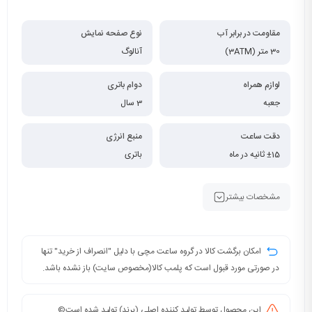
مقاومت در برابر آب
نوع صفحه نمایش
30 متر (3ATM)
آنالوگ
لوازم همراه
دوام باتری
جعبه
3 سال
دقت ساعت
منبع انرژی
±15 ثانیه در ماه
باتری
مشخصات بیشتر
امکان برگشت کالا در گروه ساعت مچی با دلیل "انصراف از خرید" تنها
در صورتی مورد قبول است که پلمب کالا(مخصوص سایت) باز نشده باشد.
این محصول توسط تولید کننده اصلی (برند) تولید شده است©️