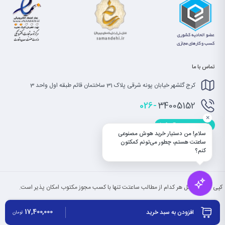
تماس با ما
کرج گلشهر خیابان پونه شرقی پلاک 31 ساختمان قائم طبقه اول واحد 3
026-
34005152
×
info@saatet.com
سلام! من دستیار خرید هوش مصنوعی
ساعتت هستم، چطور می‌تونم کمکتون
کنم؟
کپی بخش یا کل هر کدام از مطالب ساعتت تنها با کسب مجوز مکتوب امکان پذیر است.
17,400,000
افزودن به سبد خرید
تومان