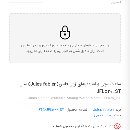
1
تصویر
پرو مجازی با هوش مصنوعی منحصراً برای اعضای پرو در دسترس
است. برای تبدیل شدن به کاربر پرو به صفحه پلن‌ها بروید
ساعت مچی زنانه عقربه‌ای ژول فابین(Jules fabien) مدل
JFL520_ST
Jules Fabien Women's Analog Watch Model JFL520_ST
برند:
Jules fabien
شناسه محصول :
STC-JFL520_ST
دسته :
ساعت مچی
14
+ نفر در حال مشاهده این محصول هستند