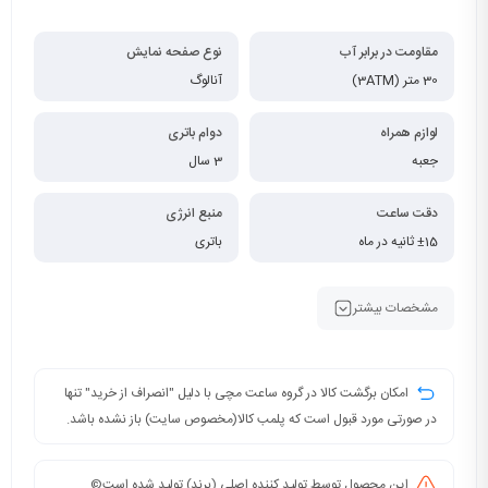
مقاومت در برابر آب
نوع صفحه نمایش
30 متر (3ATM)
آنالوگ
لوازم همراه
دوام باتری
جعبه
3 سال
دقت ساعت
منبع انرژی
±15 ثانیه در ماه
باتری
مشخصات بیشتر
امکان برگشت کالا در گروه ساعت مچی با دلیل "انصراف از خرید" تنها
در صورتی مورد قبول است که پلمب کالا(مخصوص سایت) باز نشده باشد.
این محصول توسط تولید کننده اصلی (برند) تولید شده است©️