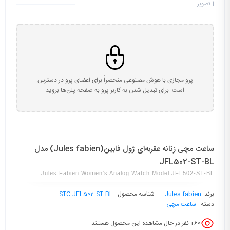
1
تصویر
پرو مجازی با هوش مصنوعی منحصراً برای اعضای پرو در دسترس
است. برای تبدیل شدن به کاربر پرو به صفحه پلن‌ها بروید
ساعت مچی زنانه عقربه‌ای ژول فابین(Jules fabien) مدل
JFL502-ST-BL
Jules Fabien Women's Analog Watch Model JFL502-ST-BL
برند:
Jules fabien
شناسه محصول :
STC-JFL502-ST-BL
دسته :
ساعت مچی
60
+ نفر در حال مشاهده این محصول هستند