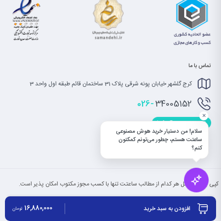
تماس با ما
کرج گلشهر خیابان پونه شرقی پلاک 31 ساختمان قائم طبقه اول واحد 3
026-
34005152
×
info@saatet.com
سلام! من دستیار خرید هوش مصنوعی
ساعتت هستم، چطور می‌تونم کمکتون
کنم؟
کپی بخش یا کل هر کدام از مطالب ساعتت تنها با کسب مجوز مکتوب امکان پذیر است.
16,880,000
افزودن به سبد خرید
تومان