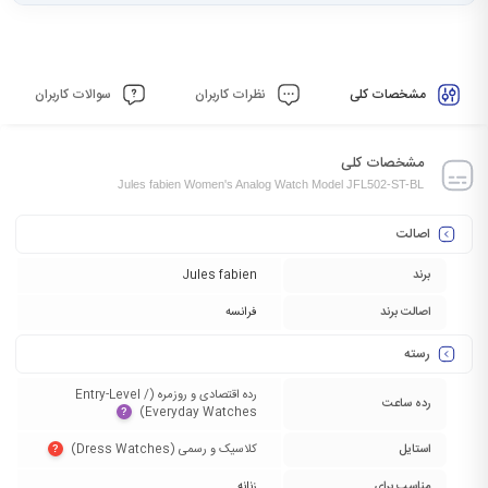
مشخصات کلی
نظرات کاربران
سوالات کاربران
مشخصات کلی
Jules fabien Women's Analog Watch Model JFL502-ST-BL
اصالت
برند
Jules fabien
اصالت برند
فرانسه
رسته
رده اقتصادی و روزمره (Entry-Level /
رده ساعت
Everyday Watches)‏
?
استایل
کلاسیک و رسمی (Dress Watches)‏
?
مناسب برای
زنانه