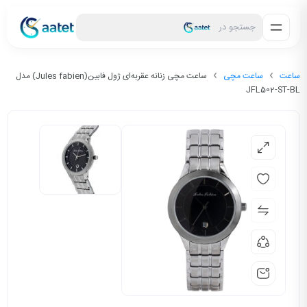
جستجو در
ساعت
ساعت مچی
ساعت مچی زنانه عقربه‌ای ژول فابین(Jules fabien) مدل
JFL502-ST-BL