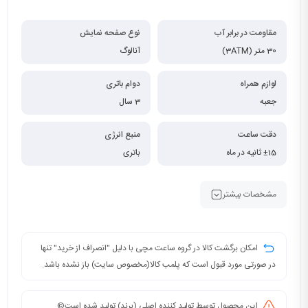
مقاومت در برابر آب
نوع صفحه نمایش
30 متر (3ATM)
آنالوگ
لوازم همراه
دوام باتری
جعبه
3 سال
دقت ساعت
منبع انرژی
±15 ثانیه در ماه
باتری
مشخصات بیشتر
امکان برگشت کالا در گروه ساعت مچی با دلیل "انصراف از خرید" تنها
در صورتی مورد قبول است که پلمب کالا(مخصوص سایت) باز نشده باشد.
این محصول توسط تولید کننده اصلی (برند) تولید شده است©️