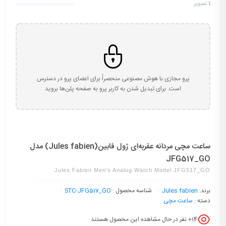
1
تصویر
پرو مجازی با هوش مصنوعی منحصراً برای اعضای پرو در دسترس
است. برای تبدیل شدن به کاربر پرو به صفحه پلن‌ها بروید
ساعت مچی مردانه عقربه‌ای ژول فابین(Jules fabien) مدل
JFG517_GO
Jules Fabien Men's Analog Watch Model JFG517_GO
برند:
Jules fabien
شناسه محصول :
STC-JFG517_GO
دسته :
ساعت مچی
14
+ نفر در حال مشاهده این محصول هستند