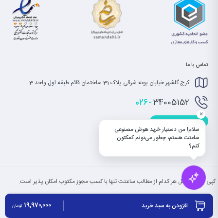
تماس با ما
کرج گلشهر خیابان پونه شرقی پلاک 31 ساختمان قائم طبقه اول واحد 3
026-
34005152
×
info@saatet.com
سلام! من دستیار خرید هوش مصنوعی
ساعتت هستم، چطور می‌تونم کمکتون
کنم؟
کپی بخش یا کل هر کدام از مطالب ساعتت تنها با کسب مجوز مکتوب امکان پذیر است.
19,970,000
افزودن به سبد خرید
تومان