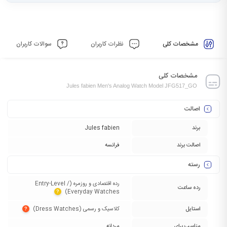
مشخصات کلی
نظرات کاربران
سوالات کاربران
مشخصات کلی
Jules fabien Men's Analog Watch Model JFG517_GO
اصالت
برند
Jules fabien
اصالت برند
فرانسه
رسته
رده اقتصادی و روزمره (Entry-Level /
رده ساعت
Everyday Watches)‏
?
استایل
کلاسیک و رسمی (Dress Watches)‏
?
مناسب برای
مردانه