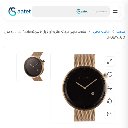
جستجو در
ساعت
ساعت مچی
ساعت مچی مردانه عقربه‌ای ژول فابین(Jules fabien) مدل
JFG517_GO