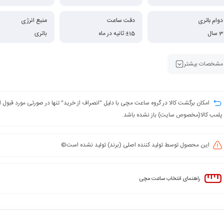
دوام باتری
دقت ساعت
منبع انرژی
3 سال
±15 ثانیه در ماه
باتری
مشخصات بیشتر
امکان برگشت کالا در گروه ساعت مچی با دلیل "انصراف از خرید" تنها در صورتی مورد قبول
پلمب کالا(مخصوص سایت) باز نشده باشد.
این محصول توسط تولید کننده اصلی (برند) تولید نشده است©️
راهنمای انتخاب ساعت مچی