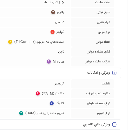
دقت ساعت
±15 ثانیه در ماه
منبع انرژی
باتری‏
?
دوام باتری
3 سال
نوع موتور
کوارتز‏
?
تعداد موتور
ساعت‌های سه موتوره (Tri-Compax)‏
?
کشور سازنده موتور
ژاپن
شرکت سازنده موتور
Miyota‏
?
ویژگی و امکانات
قابلیت
کرنومتر
مقاومت در برابر آب
30 متر (3ATM)‏
?
نوع صفحه نمایش
آنالوگ‏
?
نوع تقویم
تقویم ساده یا روزشمار (Date)‏
?
ویژگی های ظاهری