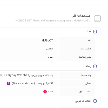
مشخصات کلی
HUBLOT SET Men's and Women's Analog Watch Model HU-GL
اصالت
برند
HUBLOT
اصالت برند
سوئیس
کشور سازنده
چین
رسته
رده ساعت
رده اقتصادی و روزمره (Entry-Level / Everyday Watches)‏
استایل
کلاسیک و رسمی (Dress Watches)‏
?
مناسب برای
ست‏
?
اطلاعات موتور