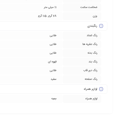
ضخامت ساعت
11 میلی متر
وزن
78 گرم
,
115 گرم
رنگبندی
رنگ اعداد
طلایی
رنگ عقربه ها
طلایی
رنگ بدنه
طلایی
رنگ بند
قهوه ای
رنگ دور قاب
طلایی
رنگ صفحه
سفید
لوازم همراه
لوازم همراه
جعبه