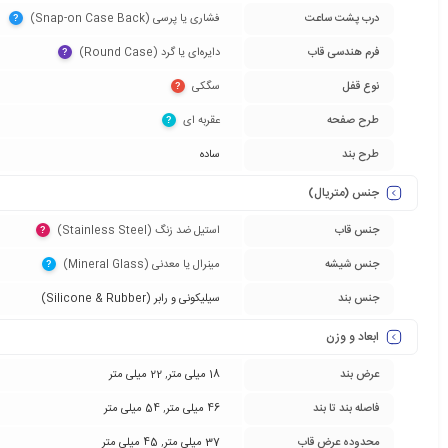
درب پشت ساعت
فشاری یا پرسی (Snap-on Case Back)‏
?
فرم هندسی قاب
دایره‌ای یا گرد (Round Case)‏
?
نوع قفل
سگکی‏
?
طرح صفحه
عقربه ای‏
?
طرح بند
ساده
جنس (متریال)
جنس قاب
استیل ضد زنگ (Stainless Steel)‏
?
جنس شیشه
مینرال یا معدنی (Mineral Glass)‏
?
جنس بند
سیلیکونی و رابر (Silicone & Rubber)
ابعاد و وزن
عرض بند
18 میلی متر
,
22 میلی متر
فاصله بند تا بند
46 میلی متر
,
54 میلی متر
محدوده عرض قاب
37 میلی متر
,
45 میلی متر