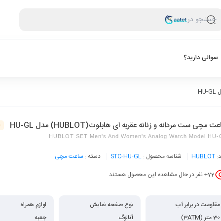
جستجو در
سوالی دارید؟
ت مچی ست مردانه و زنانه عقربه ای هابلوت(HUBLOT) مدل HU-GL
غ
HUBLOT SET Men's And Women's Analog Watch Model HU-
د:
HUBLOT
شناسه محصول :
STC-HU-GL
دسته :
ساعت مچی
72
+ نفر در حال مشاهده این محصول هستند
مقاومت در برابر آب
نوع صفحه نمایش
لوازم همراه
30 متر (3ATM)
آنالوگ
جعبه