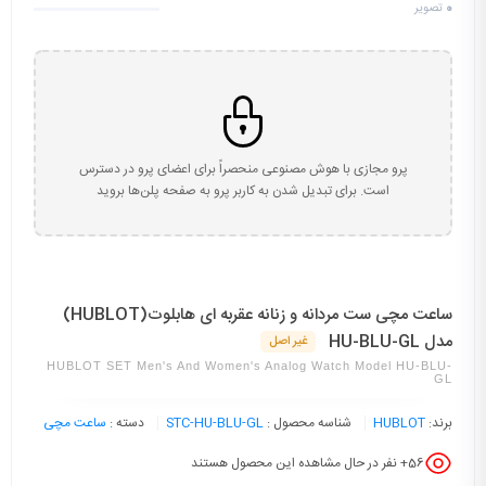
0
تصویر
پرو مجازی با هوش مصنوعی منحصراً برای اعضای پرو در دسترس
است. برای تبدیل شدن به کاربر پرو به صفحه پلن‌ها بروید
ساعت مچی ست مردانه و زنانه عقربه ای هابلوت(HUBLOT)
مدل HU-BLU-GL
غیر اصل
HUBLOT SET Men's And Women's Analog Watch Model HU-BLU-
GL
برند:
HUBLOT
شناسه محصول :
STC-HU-BLU-GL
دسته :
ساعت مچی
56
+ نفر در حال مشاهده این محصول هستند