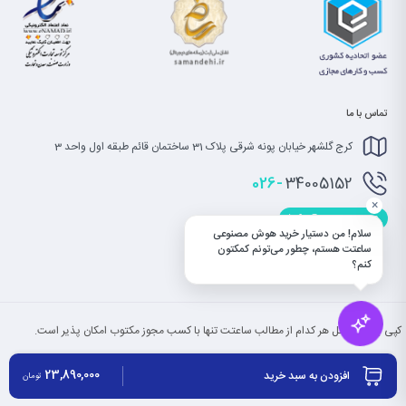
تماس با ما
کرج گلشهر خیابان پونه شرقی پلاک 31 ساختمان قائم طبقه اول واحد 3
026-
34005152
×
info@saatet.com
سلام! من دستیار خرید هوش مصنوعی
ساعتت هستم، چطور می‌تونم کمکتون
کنم؟
کپی بخش یا کل هر کدام از مطالب ساعتت تنها با کسب مجوز مکتوب امکان پذیر است.
23,890,000
افزودن به سبد خرید
تومان