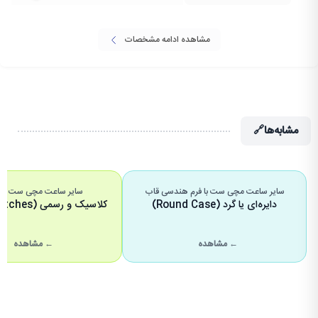
مشاهده ادامه مشخصات
مشابه‌ها
🔗
سایر ساعت مچی ست با فرم هندسی قاب
سایر ساعت مچی ست با ا
دایره‌ای یا گرد (Round Case)
کلاسیک و رسمی (Dress Watches)
← مشاهده
← مشاهده