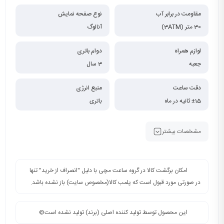
مقاومت در برابر آب
نوع صفحه نمایش
30 متر (3ATM)
آنالوگ
لوازم همراه
دوام باتری
جعبه
3 سال
دقت ساعت
منبع انرژی
±15 ثانیه در ماه
باتری
مشخصات بیشتر
امکان برگشت کالا در گروه ساعت مچی با دلیل "انصراف از خرید" تنها
در صورتی مورد قبول است که پلمب کالا(مخصوص سایت) باز نشده باشد.
این محصول توسط تولید کننده اصلی (برند) تولید نشده است©️