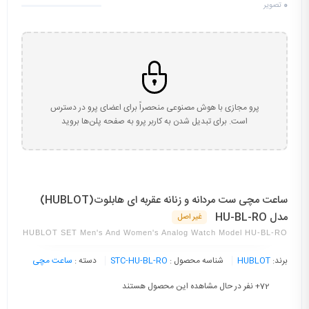
0
تصویر
پرو مجازی با هوش مصنوعی منحصراً برای اعضای پرو در دسترس
است. برای تبدیل شدن به کاربر پرو به صفحه پلن‌ها بروید
ساعت مچی ست مردانه و زنانه عقربه ای هابلوت(HUBLOT)
مدل HU-BL-RO
غیر اصل
HUBLOT SET Men's And Women's Analog Watch Model HU-BL-RO
برند:
HUBLOT
شناسه محصول :
STC-HU-BL-RO
دسته :
ساعت مچی
72
+ نفر در حال مشاهده این محصول هستند