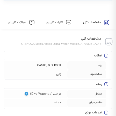
مشخصات کلی
نظرات کاربران
سوالات کاربران
مشخصات کلی
G-SHOCK Men's Analog Digital Watch Model GA-710GB-1ADR
اصالت
برند
G-SHOCK
,
CASIO
اصالت برند
ژاپن
رسته
استایل
غواصی (Dive Watches)‏
?
مناسب برای
مردانه
اطلاعات موتور