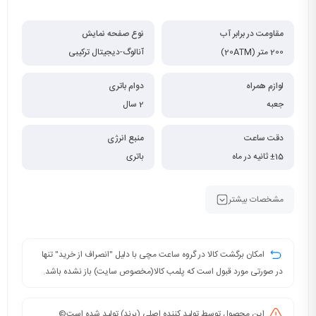
مقاومت در برابر آب
نوع صفحه نمایش
200 متر (20ATM)
آنالوگ-دیجیتال ترکیبی
لوازم همراه
دوام باتری
جعبه
2 سال
دقت ساعت
منبع انرژی
±15 ثانیه در ماه
باتری
مشخصات بیشتر
امکان برگشت کالا در گروه ساعت مچی با دلیل "انصراف از خرید" تنها
در صورتی مورد قبول است که پلمب کالا(مخصوص سایت) باز نشده باشد.
این محصول توسط تولید کننده اصلی (برند) تولید شده است©️