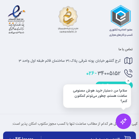
تماس با ما
کرج گلشهر خیابان پونه شرقی پلاک 31 ساختمان قائم طبقه اول واحد 3
026-
34005152
×
info@saatet.com
سلام! من دستیار خرید هوش مصنوعی
ساعتت هستم، چطور می‌تونم کمکتون
کنم؟
کپی بخش یا کل هر کدام از مطالب ساعتت تنها با کسب مجوز مکتوب امکان پذیر است.