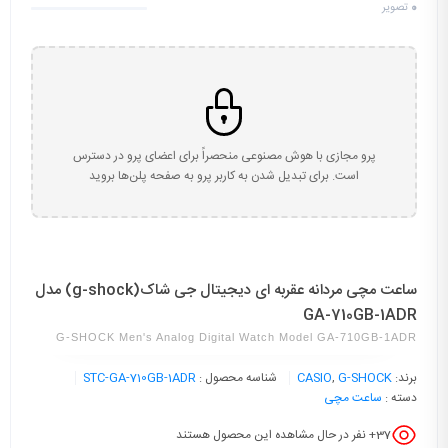
0
تصویر
پرو مجازی با هوش مصنوعی منحصراً برای اعضای پرو در دسترس
است. برای تبدیل شدن به کاربر پرو به صفحه پلن‌ها بروید
ساعت مچی مردانه عقربه ای دیجیتال جی شاک(g-shock) مدل
GA-710GB-1ADR
G-SHOCK Men's Analog Digital Watch Model GA-710GB-1ADR
برند:
G-SHOCK
,
CASIO
شناسه محصول :
STC-GA-710GB-1ADR
دسته :
ساعت مچی
37
+ نفر در حال مشاهده این محصول هستند