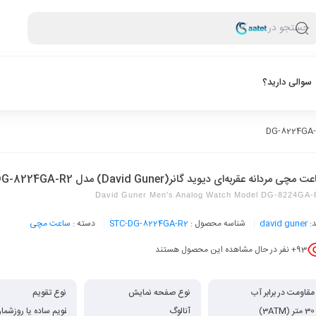
جستجو در
سوالی دارید؟
 مچی مردانه عقربه‌ای دیوید گانر(David Guner) مدل DG-8224GA-R2
David Guner Men's Analog Watch Model DG-8224GA-
د:
david guner
شناسه محصول :
STC-DG-8224GA-R2
دسته :
ساعت مچی
93
+ نفر در حال مشاهده این محصول هستند
مقاومت در برابر آب
نوع صفحه نمایش
نوع تقویم
30 متر (3ATM)
تقویم کامل یا سه‌گانه (Complete / Triple Calendar)
آنالوگ
,
تقویم ساده یا روزشمار (ate