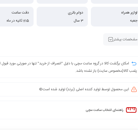
لوازم همراه
دوام باتری
دقت ساعت
جعبه
3 سال
±15 ثانیه در ماه
مشخصات بیشتر
امکان برگشت کالا در گروه ساعت مچی با دلیل "انصراف از خرید" تنها در صورتی مورد قبول
پلمب کالا(مخصوص سایت) باز نشده باشد.
این محصول توسط تولید کننده اصلی (برند) تولید شده است©️
راهنمای انتخاب ساعت مچی