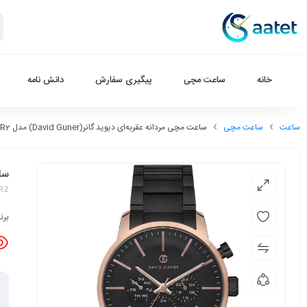
خانه
ساعت مچی
پیگیری سفارش
دانش نامه
ساعت
ساعت مچی
ساعت مچی مردانه عقربه‌ای دیوید گانر(David Guner) مدل DG-8224GA-R2
ساعت
R2
برن