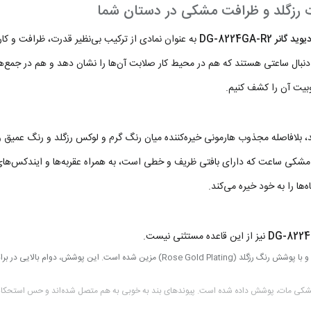
انر DG-8224GA-R2
به عنوان نمادی از ترکیب بی‌نظیر قدرت، ظرافت و کار
 دنبال ساعتی هستند که هم در محیط کار صلابت آن‌ها را نشان دهد و هم در جمع‌ه
وبیت آن را کشف کنیم.
د، بلافاصله مجذوب هارمونی خیره‌کننده میان رنگ گرم و لوکس رزگلد و رنگ عم
شکی ساعت که دارای بافتی ظریف و خطی است، به همراه عقربه‌ها و ایندکس‌های ر
‌ها را به خود خیره می‌کند.
DG-8224
نیز از این قاعده مستثنی نیست.
از استیل ضد زنگ (Stainless Steel) با کیفیت بالا ساخته شده و با پوشش رنگ رزگلد (ting