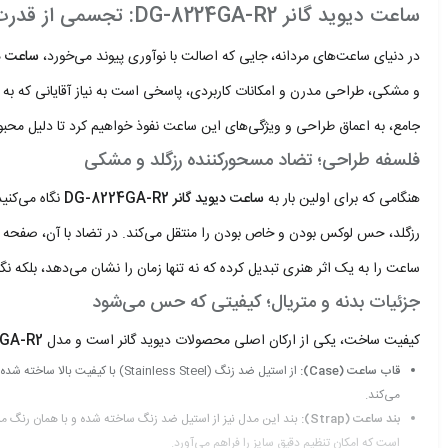
ساعت دیوید گانر DG-8224GA-R2: تجسمی از قدرت رزگلد و ظرافت مشکی در دستان شما
در دنیای ساعت‌های مردانه، جایی که اصالت با نوآوری پیوند می‌خورد،
ساعت دیوید گ
و مشکی، طراحی مدرن و امکانات کاربردی، پاسخی است به نیاز آقایانی که به
جامع، به اعماق طراحی و ویژگی‌های این ساعت نفوذ خواهیم کرد تا دلیل محب
فلسفه طراحی؛ تضاد مسحورکننده رزگلد و مشکی
هنگامی که برای اولین بار به
ساعت دیوید گانر DG-8224GA-R2
نگاه می‌کنی
رزگلد، حس لوکس بودن و خاص بودن را منتقل می‌کند. در تضاد با آن، صفحه م
ساعت را به یک اثر هنری تبدیل کرده که نه تنها زمان را نشان می‌دهد، بلکه نگاه
جزئیات بدنه و متریال؛ کیفیتی که حس می‌شود
کیفیت ساخت، یکی از ارکان اصلی محصولات دیوید گانر است و مدل
GA-R2
قاب ساعت (Case):
می‌کند.
بند ساعت (Strap):
است که امکان تنظیم دقیق سایز را فراهم می‌آورد.