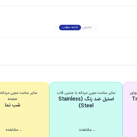
هر اکتفا نکرده است. صفحه مشکی با بافت افقی، جلوه‌ای جذاب و متفاوت ایجاد 
نمایش
ادامه مطلب
ه آن می‌بخشد.
 به سمت مدل‌های
مولتی‌فانکشن و اسپرت-لوکس
برده است. همچنین پنجره نمایش 
ئیات‌تر و حرفه‌ای‌تر را می‌پسندند، انتخاب بسیار مناسب‌تری نسبت به مدل‌های کام
ه
ترکیب رنگ مشکی و رزگلد
اشاره کنیم. این ترکیب از آن دسته رنگ‌بندی‌هایی اس
وتور
سایر ساعت مچی مردانه با جنس قاب
سایر ساعت مچی مردانه 
 موتوره (Tri-
د می‌کند.
استیل ضد زنگ (Stainless
صفحه
شب نما
Steel)
← مشاهده
← مشاهده