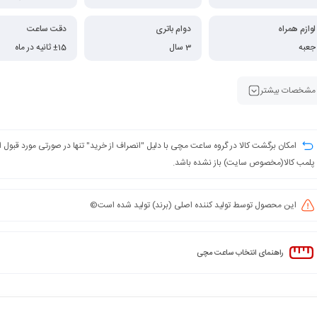
لوازم همراه
دوام باتری
دقت ساعت
جعبه
3 سال
±15 ثانیه در ماه
مشخصات بیشتر
امکان برگشت کالا در گروه ساعت مچی با دلیل "انصراف از خرید" تنها در صورتی مورد قبول
پلمب کالا(مخصوص سایت) باز نشده باشد.
این محصول توسط تولید کننده اصلی (برند) تولید شده است©️
راهنمای انتخاب ساعت مچی