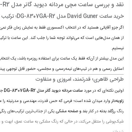
نقد و بررسی ساعت مچی مردانه دیوید گانر مدل DG-8307GA-R2
خرید ساعت David Guner مدل DG-8307GA-R2؛ ترکیب جسارت، طراحی مدرن و استایل لوکس
اگر جزو آقایانی هستید که در انتخاب اکسسوری فقط به نمایش زمان فکر نمی‌ک
از همان مدل‌هایی است که می‌تواند توجه شما را جلب کند. این ساعت با تر
نیستیم.
این مدل بیشتر از آن‌که فقط یک ساعت برای استفاده روزمره باشد، یک انتخ
استایل رسمی و هم در تیپ‌های نیمه‌رسمی و مجلسی، حضور قابل توجهی پیدا م
طراحی ظاهری؛ قدرتمند، امروزی و متفاوت
اولین نکته‌ای که در مورد
ساعت مردانه دیوید گانر مدل DG-8307GA-R2
جلب
زاویه‌دار
وارد میدان شده است؛ فرمی که حس قدرت، مهندسی و مدرنیته را منت
رنگ
رزگلد بدنه
در کنار
بند و صفحه مشکی
یکی از جذاب‌ترین ترکیب‌های رنگی
شیک‌پوشی را منتقل می‌کند، در حالی که رنگ مشکی به ساعت عمق، ابهت و م