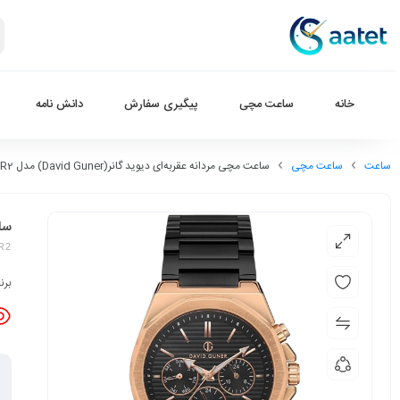
خانه
ساعت مچی
پیگیری سفارش
دانش نامه
ساعت
ساعت مچی
ساعت مچی مردانه عقربه‌ای دیوید گانر(David Guner) مدل DG-8307GA-R2
ساعت
R2
برن