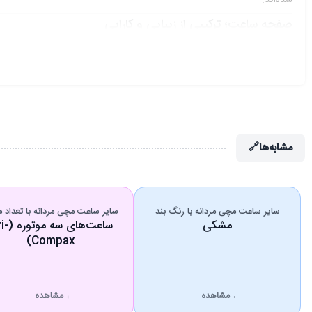
شده‌اند.
صفحه ساعت؛ ترکیبی از زیبایی و کارایی
صفحه این مدل به‌خوبی نشان می‌دهد که دیوید گانر در طراحی آن فقط به ظا
بافت، به صفحه عمق بصری می‌دهد و در نورهای مختلف، حس حرفه‌ای‌تری ب
روی صفحه، سه ساب‌دایال یا زیرصفحه دیده می‌شود که ظاهر ساعت را کاملاً
شلوغ کردن بیش از حد طراحی، کارایی ساعت را بیشتر کرده است.
مشابه‌ها
🔗
وجود این جزئیات باعث شده
DG-8307GA-R2
برای کسانی که ساعت‌های پرجز
ترکیب رنگ مشکی و رزگلد؛ لوکس و پرفروش
اگر بخواهیم یکی از مهم‌ترین دلایل جذابیت این مدل را نام ببریم، قطعاً باید ب
سایر ساعت مچی مردانه با رنگ بند
سایر ساعت مچی مردانه با تعداد م
مشکی
ساعت‌های سه
چون هم حس لوکس‌بودن دارد و هم از نظر استایل، جذابیت بصری بالایی ایجا
Compax)
مزایای این ترکیب رنگ:
ظاهر بسیار شیک و خاص
مناسب برای استایل‌های رسمی و شب
← مشاهده
← مشاهده
ایجاد حس لاکچری بدون اغراق