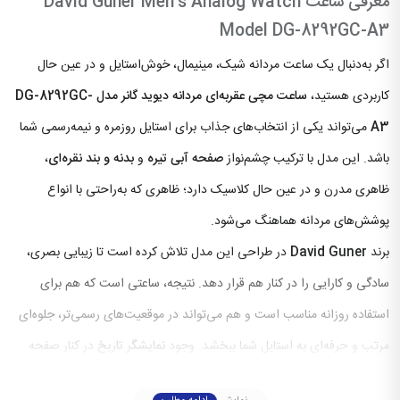
معرفی ساعت David Guner Men’s Analog Watch
Model DG-8292GC-A3
اگر به‌دنبال یک ساعت مردانه شیک، مینیمال، خوش‌استایل و در عین حال
کاربردی هستید،
ساعت مچی عقربه‌ای مردانه دیوید گانر مدل DG-8292GC-
A3
می‌تواند یکی از انتخاب‌های جذاب برای استایل روزمره و نیمه‌رسمی شما
باشد. این مدل با ترکیب چشم‌نواز
صفحه آبی تیره
و
بدنه و بند نقره‌ای
،
ظاهری مدرن و در عین حال کلاسیک دارد؛ ظاهری که به‌راحتی با انواع
پوشش‌های مردانه هماهنگ می‌شود.
برند
David Guner
در طراحی این مدل تلاش کرده است تا زیبایی بصری،
سادگی و کارایی را در کنار هم قرار دهد. نتیجه، ساعتی است که هم برای
استفاده روزانه مناسب است و هم می‌تواند در موقعیت‌های رسمی‌تر، جلوه‌ای
مرتب و حرفه‌ای به استایل شما ببخشد. وجود
نمایشگر تاریخ
در کنار صفحه
خلوت و مینیمال نیز باعث شده این ساعت علاوه بر ظاهر زیبا، از نظر کاربردی