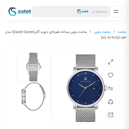
جستجو در
ساعت
ساعت مچی
ساعت مچی مردانه عقربه‌ای دیوید گانر(David Guner) مدل
DG-8292GC-A3