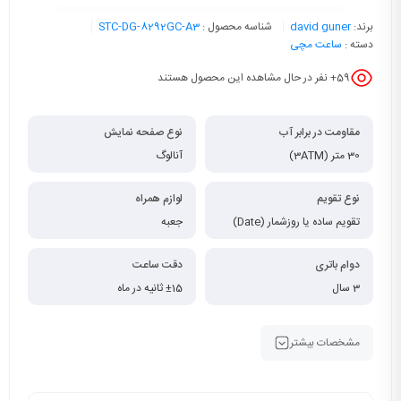
برند:
david guner
شناسه محصول :
STC-DG-8292GC-A3
دسته :
ساعت مچی
59
+ نفر در حال مشاهده این محصول هستند
مقاومت در برابر آب
نوع صفحه نمایش
30 متر (3ATM)
آنالوگ
نوع تقویم
لوازم همراه
تقویم ساده یا روزشمار (Date)
جعبه
دوام باتری
دقت ساعت
3 سال
±15 ثانیه در ماه
مشخصات بیشتر