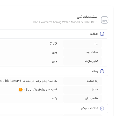
مشخصات کلی
CIVO Women's Analog Watch Model CV-8068-BLU
اصالت
برند
CIVO
اصالت برند
چین
کشور سازنده
چین
رسته
رده ساعت
رده میان‌رده و لوکس در دسترس (Accessible Luxury)‏
استایل
اسپرت (Sport Watches)‏
?
مناسب برای
زنانه
اطلاعات موتور