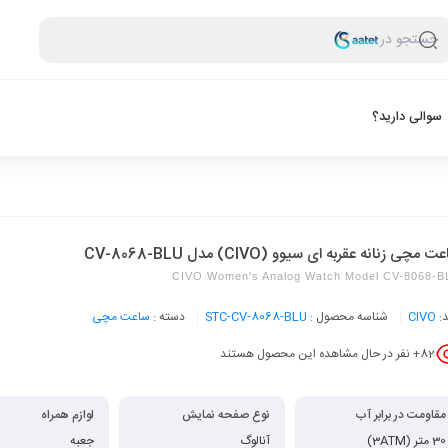
جستجو در
سوالی دارید؟
 مچی زنانه عقربه ای سیوو (CIVO) مدل CV-8068-BLU
CIVO Women's Analog Watch Model CV-8068-B
د:
CIVO
شناسه محصول :
STC-CV-8068-BLU
دسته :
ساعت مچی
82
+ نفر در حال مشاهده این محصول هستند
مقاومت در برابر آب
نوع صفحه نمایش
لوازم همراه
30 متر (3ATM)
آنالوگ
جعبه