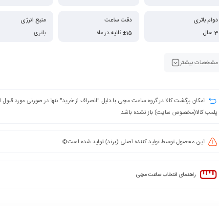
دوام باتری
دقت ساعت
منبع انرژی
3 سال
±15 ثانیه در ماه
باتری
مشخصات بیشتر
امکان برگشت کالا در گروه ساعت مچی با دلیل "انصراف از خرید" تنها در صورتی مورد قبول
پلمب کالا(مخصوص سایت) باز نشده باشد.
این محصول توسط تولید کننده اصلی (برند) تولید شده است©️
راهنمای انتخاب ساعت مچی