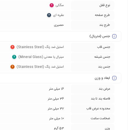
نوع قفل
سگکی‏
?
طرح صفحه
عقربه ای‏
?
طرح بند
حصیری
جنس (متریال)
جنس قاب
استیل ضد زنگ (Stainless Steel)‏
?
جنس شیشه
مینرال یا معدنی (Mineral Glass)‏
?
جنس بند
استیل ضد زنگ (Stainless Steel)‏
?
ابعاد و وزن
عرض بند
16 میلی متر
فاصله بند تا بند
36 میلی متر
محدوده عرض قاب
32 میلی متر
ضخامت ساعت
10 میلی متر
وزن
53 گرم