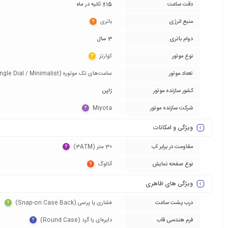
دقت ساعت
±15 ثانیه در ماه
منبع انرژی
باتری‏
?
دوام باتری
3 سال
نوع موتور
کوارتز‏
?
تعداد موتور
ساعت‌های تک موتوره (Single Dial / Minimalist)‏
کشور سازنده موتور
ژاپن
شرکت سازنده موتور
Miyota‏
?
ویژگی و امکانات
مقاومت در برابر آب
30 متر (3ATM)‏
?
نوع صفحه نمایش
آنالوگ‏
?
ویژگی های ظاهری
درب پشت ساعت
فشاری یا پرسی (Snap-on Case Back)‏
?
فرم هندسی قاب
دایره‌ای یا گرد (Round Case)‏
?