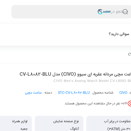
جستجو در
سوالی دارید؟
 مچی مردانه عقربه ای سیوو (CIVO) مدل CV-L8082-BLU
CIVO Men's Analog Watch Model CV-L8082-B
د:
CIVO
شناسه محصول :
STC-CV-L8082-BLU
دسته :
ساعت مچی
26
+ نفر در حال مشاهده این محصول هستند
مقاومت در برابر آب
نوع صفحه نمایش
لوازم همراه
30 متر (3ATM)
آنالوگ
جعبه