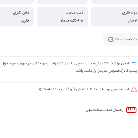
دوام باتری
دقت ساعت
منبع انرژی
3 سال
±15 ثانیه در ماه
باتری
مشخصات بیشتر
امکان برگشت کالا در گروه ساعت مچی با دلیل "انصراف از خرید" تنها در صورتی مورد قبول
پلمب کالا(مخصوص سایت) باز نشده باشد.
این محصول توسط تولید کننده اصلی (برند) تولید شده است©️
راهنمای انتخاب ساعت مچی