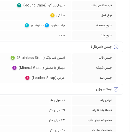
فرم هندسی قاب
دایره‌ای یا گرد (Round Case)‏
?
نوع قفل
سگکی‏
?
طرح صفحه
چند موتوره‏
‏، عقربه ای‏
?
?
طرح بند
ساده
جنس (متریال)
جنس قاب
استیل ضد زنگ (Stainless Steel)‏
?
جنس شیشه
مینرال یا معدنی (Mineral Glass)‏
?
جنس بند
چرمی (Leather Strap)‏
?
ابعاد و وزن
عرض بند
20 میلی متر
فاصله بند تا بند
49 میلی متر
محدوده عرض قاب
42 میلی متر
ضخامت ساعت
10 میلی متر