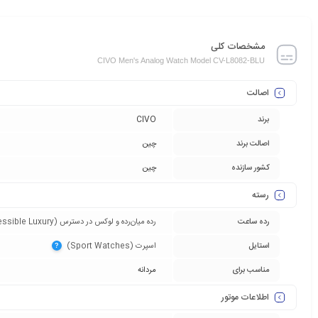
مشخصات کلی
CIVO Men's Analog Watch Model CV-L8082-BLU
اصالت
برند
CIVO
اصالت برند
چین
کشور سازنده
چین
رسته
رده ساعت
رده میان‌رده و لوکس در دسترس (Accessible Luxury)‏
استایل
اسپرت (Sport Watches)‏
?
مناسب برای
مردانه
اطلاعات موتور