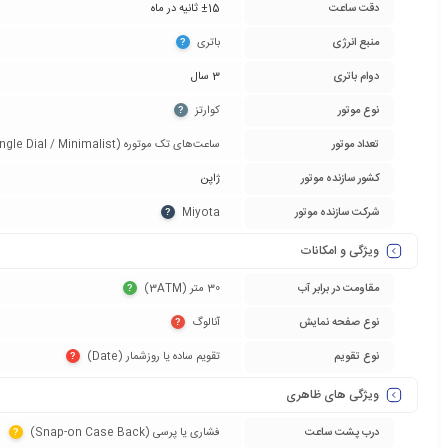
دقت ساعت
±15 ثانیه در ماه
منبع انرژی
باتری‏
?
دوام باتری
3 سال
نوع موتور
کوارتز‏
?
تعداد موتور
ساعت‌های تک موتوره (Single Dial / Minimalist)‏
کشور سازنده موتور
ژاپن
شرکت سازنده موتور
Miyota‏
?
ویژگی و امکانات
مقاومت در برابر آب
30 متر (3ATM)‏
?
نوع صفحه نمایش
آنالوگ‏
?
نوع تقویم
تقویم ساده یا روزشمار (Date)‏
?
ویژگی های ظاهری
درب پشت ساعت
فشاری یا پرسی (Snap-on Case Back)‏
?