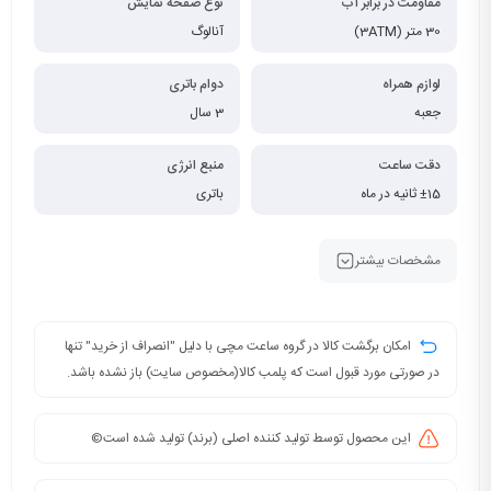
مقاومت در برابر آب
نوع صفحه نمایش
30 متر (3ATM)
آنالوگ
لوازم همراه
دوام باتری
جعبه
3 سال
دقت ساعت
منبع انرژی
±15 ثانیه در ماه
باتری
مشخصات بیشتر
امکان برگشت کالا در گروه ساعت مچی با دلیل "انصراف از خرید" تنها
در صورتی مورد قبول است که پلمب کالا(مخصوص سایت) باز نشده باشد.
این محصول توسط تولید کننده اصلی (برند) تولید شده است©️