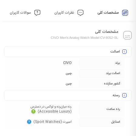
مشخصات کلی
نظرات کاربران
سوالات کاربران
مشخصات کلی
CIVO Men's Analog Watch Model CV-8052-SL
اصالت
برند
CIVO
اصالت برند
چین
کشور سازنده
چین
رسته
رده میان‌رده و لوکس در دسترس
رده ساعت
(Accessible Luxury)‏
?
استایل
اسپرت (Sport Watches)‏
?