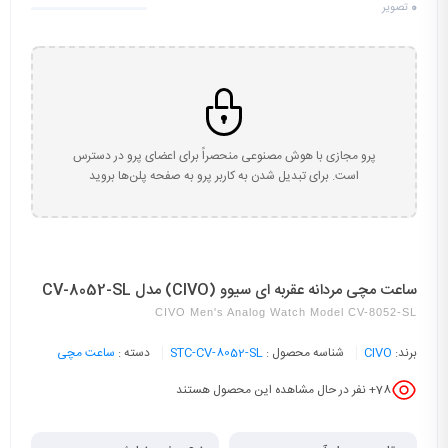
0
تصویر
پرو مجازی با هوش مصنوعی منحصراً برای اعضای پرو در دسترس
است. برای تبدیل شدن به کاربر پرو به صفحه پلن‌ها بروید
ساعت مچی مردانه عقربه ای سیوو (CIVO) مدل CV-8052-SL
CIVO Men's Analog Watch Model CV-8052-SL
برند:
CIVO
شناسه محصول :
STC-CV-8052-SL
دسته :
ساعت مچی
78
+ نفر در حال مشاهده این محصول هستند