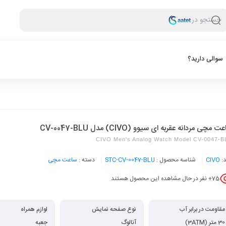
جستجو در
سوالی دارید؟
 مچی مردانه عقربه ای سیوو (CIVO) مدل CV-0047-BLU
CIVO Men's Analog Watch Model CV-0047-B
د:
CIVO
شناسه محصول :
STC-CV-0047-BLU
دسته :
ساعت مچی
75
+ نفر در حال مشاهده این محصول هستند
مقاومت در برابر آب
نوع صفحه نمایش
لوازم همراه
30 متر (3ATM)
آنالوگ
جعبه