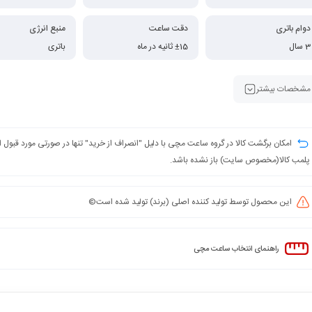
دوام باتری
دقت ساعت
منبع انرژی
3 سال
±15 ثانیه در ماه
باتری
مشخصات بیشتر
امکان برگشت کالا در گروه ساعت مچی با دلیل "انصراف از خرید" تنها در صورتی مورد قبول
پلمب کالا(مخصوص سایت) باز نشده باشد.
این محصول توسط تولید کننده اصلی (برند) تولید شده است©️
راهنمای انتخاب ساعت مچی