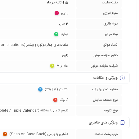
دقت ساعت
±15 ثانیه در ماه
منبع انرژی
باتری‏
?
دوام باتری
3 سال
نوع موتور
کوارتز‏
?
تعداد موتور
ساعت‌های چهار موتوره و بیشتر (Grand Complications)‏
کشور سازنده موتور
ژاپن
شرکت سازنده موتور
Miyota‏
?
ویژگی و امکانات
مقاومت در برابر آب
30 متر (3ATM)‏
?
نوع صفحه نمایش
آنالوگ‏
?
نوع تقویم
تقویم کامل یا سه‌گانه (Complete / Triple Calendar)‏
ویژگی های ظاهری
درب پشت ساعت
فشاری یا پرسی (Snap-on Case Back)‏
?