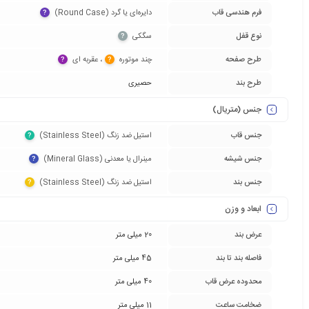
فرم هندسی قاب
دایره‌ای یا گرد (Round Case)‏
?
نوع قفل
سگکی‏
?
طرح صفحه
چند موتوره‏
‏، عقربه ای‏
?
?
طرح بند
حصیری
جنس (متریال)
جنس قاب
استیل ضد زنگ (Stainless Steel)‏
?
جنس شیشه
مینرال یا معدنی (Mineral Glass)‏
?
جنس بند
استیل ضد زنگ (Stainless Steel)‏
?
ابعاد و وزن
عرض بند
20 میلی متر
فاصله بند تا بند
45 میلی متر
محدوده عرض قاب
40 میلی متر
ضخامت ساعت
11 میلی متر