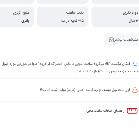
دوام باتری
دقت ساعت
منبع انرژی
3 سال
±15 ثانیه در ماه
باتری
مشخصات بیشتر
امکان برگشت کالا در گروه ساعت مچی با دلیل "انصراف از خرید" تنها در صورتی مورد قبول
پلمب کالا(مخصوص سایت) باز نشده باشد.
این محصول توسط تولید کننده اصلی (برند) تولید شده است©️
راهنمای انتخاب ساعت مچی