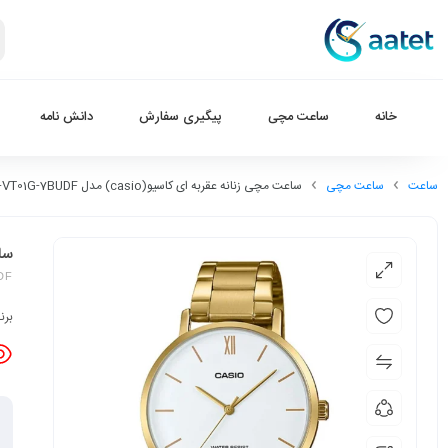
خانه
ساعت مچی
پیگیری سفارش
دانش نامه
ساعت
ساعت مچی
ساعت مچی زنانه عقربه ای کاسیو(casio) مدل LTP-VT01G-7BUDF
ساعت
DF
برن