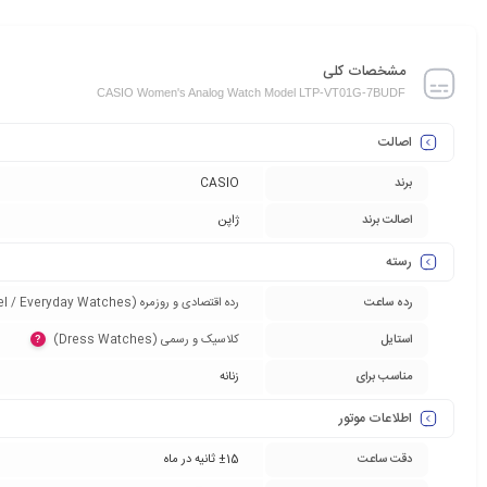
مشخصات کلی
CASIO Women's Analog Watch Model LTP-VT01G-7BUDF
اصالت
برند
CASIO
اصالت برند
ژاپن
رسته
رده ساعت
رده اقتصادی و روزمره (Entry-Level / Everyday Watches)‏
استایل
کلاسیک و رسمی (Dress Watches)‏
?
مناسب برای
زنانه
اطلاعات موتور
دقت ساعت
±15 ثانیه در ماه