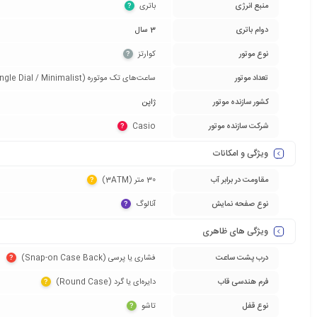
منبع انرژی
باتری‏
?
دوام باتری
3 سال
نوع موتور
کوارتز‏
?
تعداد موتور
ساعت‌های تک موتوره (Single Dial / Minimalist)‏
کشور سازنده موتور
ژاپن
شرکت سازنده موتور
Casio‏
?
ویژگی و امکانات
مقاومت در برابر آب
30 متر (3ATM)‏
?
نوع صفحه نمایش
آنالوگ‏
?
ویژگی های ظاهری
درب پشت ساعت
فشاری یا پرسی (Snap-on Case Back)‏
?
فرم هندسی قاب
دایره‌ای یا گرد (Round Case)‏
?
نوع قفل
تاشو‏
?