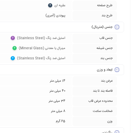
طرح صفحه
عقربه ای‏
?
طرح بند
پیوندی (آجری)
جنس (متریال)
جنس قاب
استیل ضد زنگ (Stainless Steel)‏
?
جنس شیشه
مینرال یا معدنی (Mineral Glass)‏
?
جنس بند
استیل ضد زنگ (Stainless Steel)‏
?
ابعاد و وزن
عرض بند
14 میلی متر
فاصله بند تا بند
40 میلی متر
محدوده عرض قاب
34 میلی متر
ضخامت ساعت
8 میلی متر
وزن
65 گرم
رنگبندی