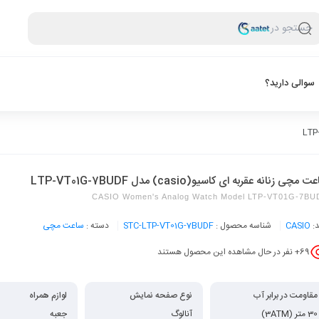
جستجو در
سوالی دارید؟
 مچی زنانه عقربه ای کاسیو(casio) مدل LTP-VT01G-7BUDF
CASIO Women's Analog Watch Model LTP-VT01G-7BU
د:
CASIO
شناسه محصول :
STC-LTP-VT01G-7BUDF
دسته :
ساعت مچی
69
+ نفر در حال مشاهده این محصول هستند
مقاومت در برابر آب
نوع صفحه نمایش
لوازم همراه
30 متر (3ATM)
آنالوگ
جعبه