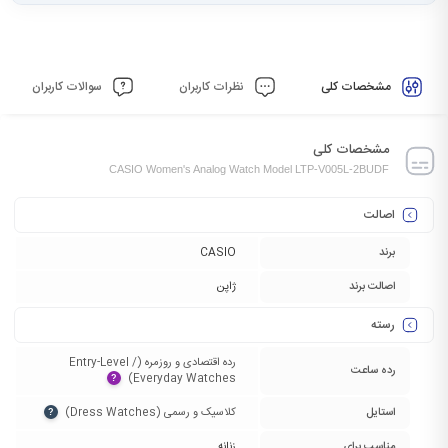
مشخصات کلی
نظرات کاربران
سوالات کاربران
مشخصات کلی
CASIO Women's Analog Watch Model LTP-V005L-2BUDF
اصالت
برند
CASIO
اصالت برند
ژاپن
رسته
رده اقتصادی و روزمره (Entry-Level /
رده ساعت
Everyday Watches)‏
?
استایل
کلاسیک و رسمی (Dress Watches)‏
?
مناسب برای
زنانه