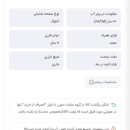
مقاومت در برابر آب
نوع صفحه نمایش
30 متر (3ATM)
آنالوگ
لوازم همراه
دوام باتری
جعبه
3 سال
دقت ساعت
منبع انرژی
±15 ثانیه در ماه
باتری
مشخصات بیشتر
امکان برگشت کالا در گروه ساعت مچی با دلیل "انصراف از خرید" تنها
در صورتی مورد قبول است که پلمب کالا(مخصوص سایت) باز نشده باشد.
این محصول توسط تولید کننده اصلی (برند) تولید شده است©️