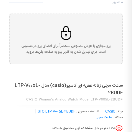
0
تصویر
پرو مجازی با هوش مصنوعی منحصراً برای اعضای پرو در دسترس
است. برای تبدیل شدن به کاربر پرو به صفحه پلن‌ها بروید
ساعت مچی زنانه عقربه ای کاسیو(casio) مدل LTP-V005L-
2BUDF
CASIO Women's Analog Watch Model LTP-V005L-2BUDF
برند:
CASIO
شناسه محصول :
STC-LTP-V005L-2BUDF
دسته :
ساعت مچی
78
+ نفر در حال مشاهده این محصول هستند