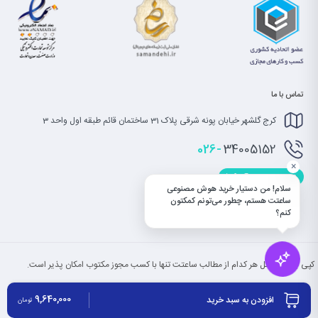
تماس با ما
کرج گلشهر خیابان پونه شرقی پلاک 31 ساختمان قائم طبقه اول واحد 3
026-
34005152
×
info@saatet.com
سلام! من دستیار خرید هوش مصنوعی
ساعتت هستم، چطور می‌تونم کمکتون
کنم؟
کپی بخش یا کل هر کدام از مطالب ساعتت تنها با کسب مجوز مکتوب امکان پذیر است.
9,640,000
افزودن به سبد خرید
تومان