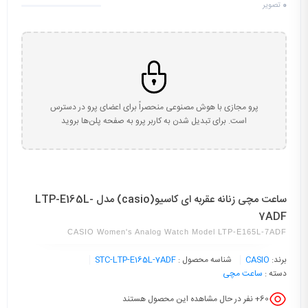
0
تصویر
پرو مجازی با هوش مصنوعی منحصراً برای اعضای پرو در دسترس
است. برای تبدیل شدن به کاربر پرو به صفحه پلن‌ها بروید
ساعت مچی زنانه عقربه ای کاسیو(casio) مدل LTP-E165L-
7ADF
CASIO Women's Analog Watch Model LTP-E165L-7ADF
برند:
CASIO
شناسه محصول :
STC-LTP-E165L-7ADF
دسته :
ساعت مچی
60
+ نفر در حال مشاهده این محصول هستند