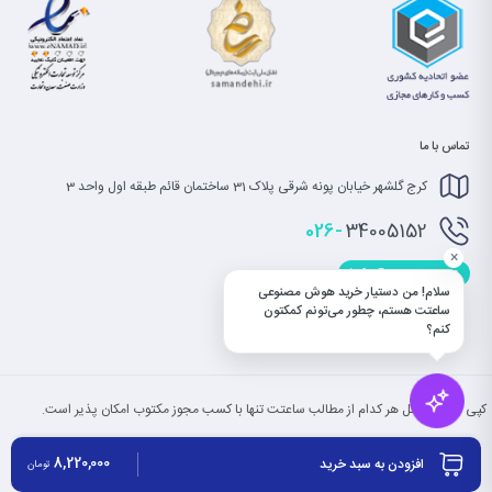
تماس با ما
کرج گلشهر خیابان پونه شرقی پلاک 31 ساختمان قائم طبقه اول واحد 3
026-
34005152
×
info@saatet.com
سلام! من دستیار خرید هوش مصنوعی
ساعتت هستم، چطور می‌تونم کمکتون
کنم؟
کپی بخش یا کل هر کدام از مطالب ساعتت تنها با کسب مجوز مکتوب امکان پذیر است.
8,220,000
افزودن به سبد خرید
تومان