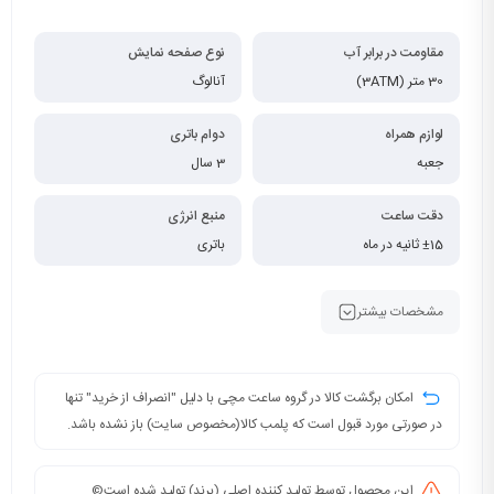
مقاومت در برابر آب
نوع صفحه نمایش
30 متر (3ATM)
آنالوگ
لوازم همراه
دوام باتری
جعبه
3 سال
دقت ساعت
منبع انرژی
±15 ثانیه در ماه
باتری
مشخصات بیشتر
امکان برگشت کالا در گروه ساعت مچی با دلیل "انصراف از خرید" تنها
در صورتی مورد قبول است که پلمب کالا(مخصوص سایت) باز نشده باشد.
این محصول توسط تولید کننده اصلی (برند) تولید شده است©️