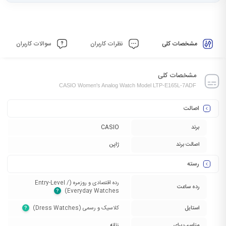
مشخصات کلی
نظرات کاربران
سوالات کاربران
مشخصات کلی
CASIO Women's Analog Watch Model LTP-E165L-7ADF
اصالت
برند
CASIO
اصالت برند
ژاپن
رسته
رده اقتصادی و روزمره (Entry-Level /
رده ساعت
Everyday Watches)‏
?
استایل
کلاسیک و رسمی (Dress Watches)‏
?
مناسب برای
زنانه