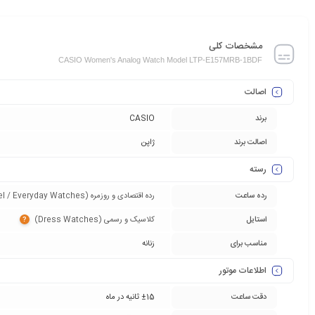
مشخصات کلی
CASIO Women's Analog Watch Model LTP-E157MRB-1BDF
اصالت
برند
CASIO
اصالت برند
ژاپن
رسته
رده ساعت
رده اقتصادی و روزمره (Entry-Level / Everyday Watches)‏
استایل
کلاسیک و رسمی (Dress Watches)‏
?
مناسب برای
زنانه
اطلاعات موتور
دقت ساعت
±15 ثانیه در ماه