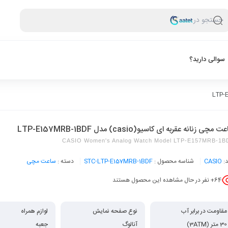
جستجو در
سوالی دارید؟
 مچی زنانه عقربه ای کاسیو(casio) مدل LTP-E157MRB-1BDF
CASIO Women's Analog Watch Model LTP-E157MRB-1B
د:
CASIO
شناسه محصول :
STC-LTP-E157MRB-1BDF
دسته :
ساعت مچی
64
+ نفر در حال مشاهده این محصول هستند
مقاومت در برابر آب
نوع صفحه نمایش
لوازم همراه
30 متر (3ATM)
آنالوگ
جعبه