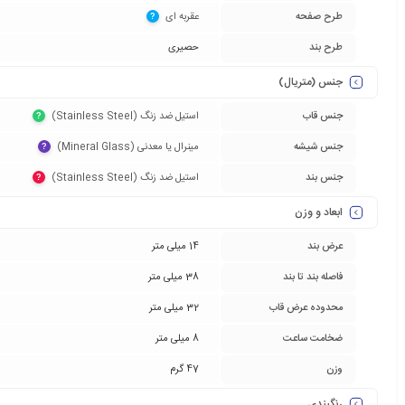
طرح صفحه
عقربه ای‏
?
طرح بند
حصیری
جنس (متریال)
جنس قاب
استیل ضد زنگ (Stainless Steel)‏
?
جنس شیشه
مینرال یا معدنی (Mineral Glass)‏
?
جنس بند
استیل ضد زنگ (Stainless Steel)‏
?
ابعاد و وزن
عرض بند
14 میلی متر
فاصله بند تا بند
38 میلی متر
محدوده عرض قاب
32 میلی متر
ضخامت ساعت
8 میلی متر
وزن
47 گرم
رنگبندی