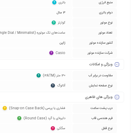
منبع انرژی
باتری‏
?
دوام باتری
3 سال
نوع موتور
کوارتز‏
?
تعداد موتور
ساعت‌های تک موتوره (Single Dial / Minimalist)‏
کشور سازنده موتور
ژاپن
شرکت سازنده موتور
Casio‏
?
ویژگی و امکانات
مقاومت در برابر آب
30 متر (3ATM)‏
?
نوع صفحه نمایش
آنالوگ‏
?
ویژگی های ظاهری
درب پشت ساعت
فشاری یا پرسی (Snap-on Case Back)‏
?
فرم هندسی قاب
دایره‌ای یا گرد (Round Case)‏
?
نوع قفل
سگکی‏
?