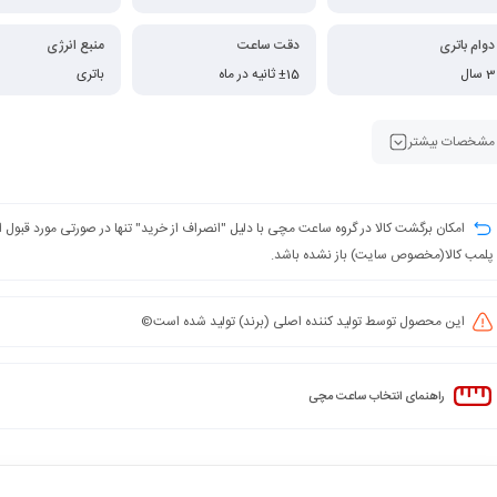
دوام باتری
دقت ساعت
منبع انرژی
3 سال
±15 ثانیه در ماه
باتری
مشخصات بیشتر
امکان برگشت کالا در گروه ساعت مچی با دلیل "انصراف از خرید" تنها در صورتی مورد قبول
پلمب کالا(مخصوص سایت) باز نشده باشد.
این محصول توسط تولید کننده اصلی (برند) تولید شده است©️
راهنمای انتخاب ساعت مچی