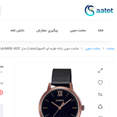
خانه
ساعت مچی
پیگیری سفارش
دانش نامه
ساعت
ساعت مچی
ساعت مچی زنانه عقربه ای کاسیو(casio) مدل LTP-E157MRB-1BDF
ساعت
DF
برن