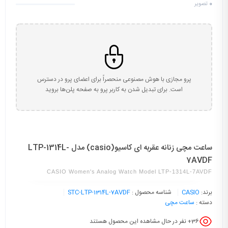
0
تصویر
پرو مجازی با هوش مصنوعی منحصراً برای اعضای پرو در دسترس
است. برای تبدیل شدن به کاربر پرو به صفحه پلن‌ها بروید
ساعت مچی زنانه عقربه ای کاسیو(casio) مدل LTP-1314L-
7AVDF
CASIO Women's Analog Watch Model LTP-1314L-7AVDF
برند:
CASIO
شناسه محصول :
STC-LTP-1314L-7AVDF
دسته :
ساعت مچی
36
+ نفر در حال مشاهده این محصول هستند