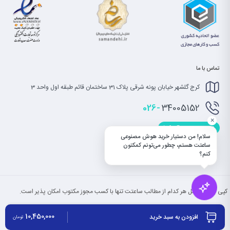
تماس با ما
کرج گلشهر خیابان پونه شرقی پلاک 31 ساختمان قائم طبقه اول واحد 3
026-
34005152
×
info@saatet.com
سلام! من دستیار خرید هوش مصنوعی
ساعتت هستم، چطور می‌تونم کمکتون
کنم؟
کپی بخش یا کل هر کدام از مطالب ساعتت تنها با کسب مجوز مکتوب امکان پذیر است.
10,450,000
افزودن به سبد خرید
تومان