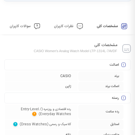
مشخصات کلی
نظرات کاربران
سوالات کاربران
مشخصات کلی
CASIO Women's Analog Watch Model LTP-1314L-7AVDF
اصالت
برند
CASIO
اصالت برند
ژاپن
رسته
رده اقتصادی و روزمره (Entry-Level /
رده ساعت
Everyday Watches)‏
?
استایل
کلاسیک و رسمی (Dress Watches)‏
?
مناسب برای
زنانه