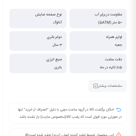
مقاومت در برابر آب
نوع صفحه نمایش
50 متر (5ATM)
آنالوگ
لوازم همراه
دوام باتری
جعبه
3 سال
دقت ساعت
منبع انرژی
±15 ثانیه در ماه
باتری
مشخصات بیشتر
امکان برگشت کالا در گروه ساعت مچی با دلیل "انصراف از خرید" تنها
در صورتی مورد قبول است که پلمب کالا(مخصوص سایت) باز نشده باشد.
این محصول توسط تولید کننده اصلی (برند) تولید شده است©️