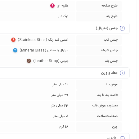
طرح صفحه
عقربه ای‏
?
طرح بند
ترک دار
جنس (متریال)
جنس قاب
استیل ضد زنگ (Stainless Steel)‏
?
جنس شیشه
مینرال یا معدنی (Mineral Glass)‏
?
جنس بند
چرمی (Leather Strap)‏
?
ابعاد و وزن
عرض بند
12 میلی متر
فاصله بند تا بند
30 میلی متر
محدوده عرض قاب
23 میلی متر
ضخامت ساعت
8 میلی متر
وزن
18 گرم
رنگبندی