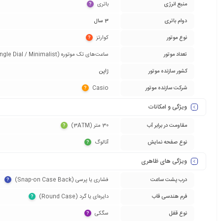
منبع انرژی
باتری‏
?
دوام باتری
3 سال
نوع موتور
کوارتز‏
?
تعداد موتور
ساعت‌های تک موتوره (Single Dial / Minimalist)‏
کشور سازنده موتور
ژاپن
شرکت سازنده موتور
Casio‏
?
ویژگی و امکانات
مقاومت در برابر آب
30 متر (3ATM)‏
?
نوع صفحه نمایش
آنالوگ‏
?
ویژگی های ظاهری
درب پشت ساعت
فشاری یا پرسی (Snap-on Case Back)‏
?
فرم هندسی قاب
دایره‌ای یا گرد (Round Case)‏
?
نوع قفل
سگکی‏
?