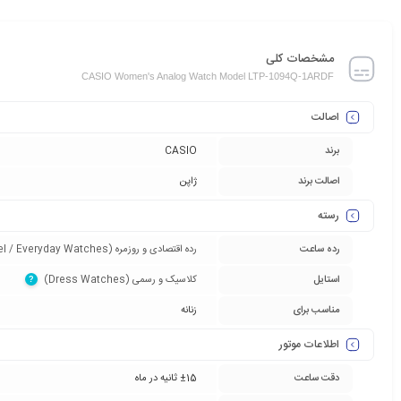
مشخصات کلی
CASIO Women's Analog Watch Model LTP-1094Q-1ARDF
اصالت
برند
CASIO
اصالت برند
ژاپن
رسته
رده ساعت
رده اقتصادی و روزمره (Entry-Level / Everyday Watches)‏
استایل
کلاسیک و رسمی (Dress Watches)‏
?
مناسب برای
زنانه
اطلاعات موتور
دقت ساعت
±15 ثانیه در ماه