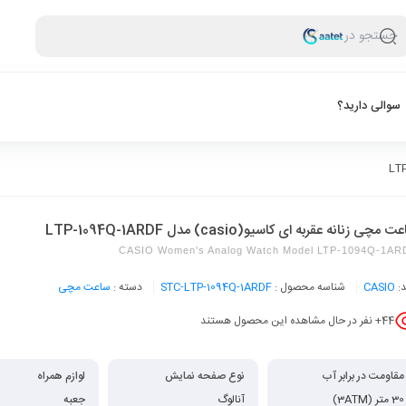
جستجو در
سوالی دارید؟
 مچی زنانه عقربه ای کاسیو(casio) مدل LTP-1094Q-1ARDF
CASIO Women's Analog Watch Model LTP-1094Q-1AR
د:
CASIO
شناسه محصول :
STC-LTP-1094Q-1ARDF
دسته :
ساعت مچی
44
+ نفر در حال مشاهده این محصول هستند
مقاومت در برابر آب
نوع صفحه نمایش
لوازم همراه
30 متر (3ATM)
آنالوگ
جعبه