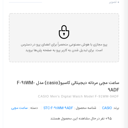
0
تصویر
پرو مجازی با هوش مصنوعی منحصراً برای اعضای پرو در دسترس
است. برای تبدیل شدن به کاربر پرو به صفحه پلن‌ها بروید
ساعت مچی مردانه دیجیتالی کاسیو(casio) مدل F-91WM-
9ADF
CASIO Men's Digital Watch Model F-91WM-9ADF
برند:
CASIO
شناسه محصول :
STC-F-91WM-9ADF
دسته :
ساعت مچی
95
+ نفر در حال مشاهده این محصول هستند