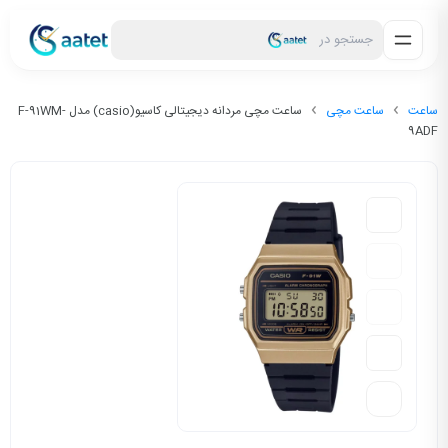
جستجو در
ساعت
ساعت مچی
ساعت مچی مردانه دیجیتالی کاسیو(casio) مدل F-91WM-
9ADF