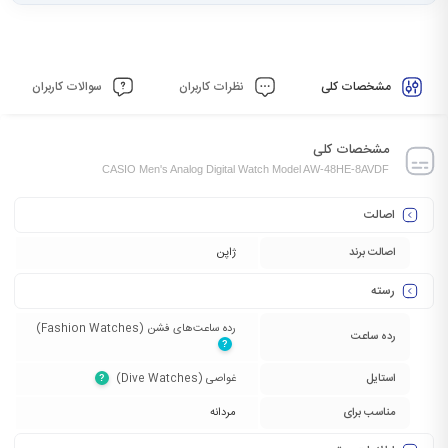
مشخصات کلی
نظرات کاربران
سوالات کاربران
مشخصات کلی
CASIO Men's Analog Digital Watch Model AW-48HE-8AVDF
اصالت
اصالت برند
ژاپن
رسته
رده ساعت‌های فشن (Fashion Watches)‏
رده ساعت
?
استایل
غواصی (Dive Watches)‏
?
مناسب برای
مردانه