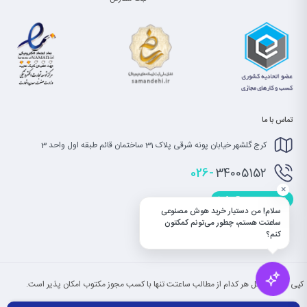
تماس با ما
کرج گلشهر خیابان پونه شرقی پلاک 31 ساختمان قائم طبقه اول واحد 3
026-
34005152
×
info@saatet.com
سلام! من دستیار خرید هوش مصنوعی
ساعتت هستم، چطور می‌تونم کمکتون
کنم؟
کپی بخش یا کل هر کدام از مطالب ساعتت تنها با کسب مجوز مکتوب امکان پذیر است.