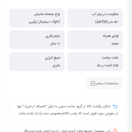
مقاومت در برابر آب
نوع صفحه نمایش
50 متر (5ATM)
آنالوگ-دیجیتال ترکیبی
لوازم همراه
دوام باتری
جعبه
10 سال
دقت ساعت
منبع انرژی
±15 ثانیه در ماه
باتری
مشخصات بیشتر
امکان برگشت کالا در گروه ساعت مچی با دلیل "انصراف از خرید" تنها
در صورتی مورد قبول است که پلمب کالا(مخصوص سایت) باز نشده باشد.
این محصول توسط تولید کننده اصلی (برند) تولید شده است©️