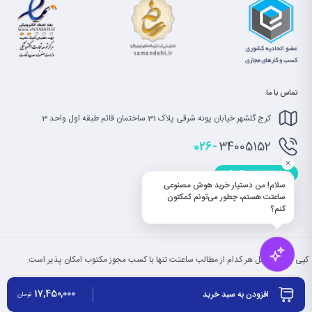
تماس با ما
کرج گلشهر خیابان پونه شرقی پلاک 31 ساختمان قائم طبقه اول واحد 3
026-
34005152
×
info@saatet.com
سلام! من دستیار خرید هوش مصنوعی
ساعتت هستم، چطور می‌تونم کمکتون
کنم؟
کپی بخش یا کل هر کدام از مطالب ساعتت تنها با کسب مجوز مکتوب امکان پذیر است.
17,450,000
افزودن به سبد خرید
تومان