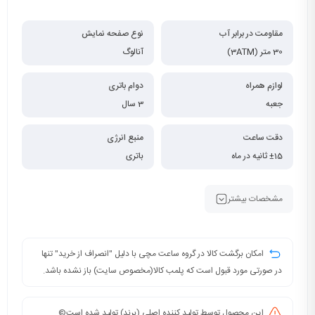
مقاومت در برابر آب
نوع صفحه نمایش
30 متر (3ATM)
آنالوگ
لوازم همراه
دوام باتری
جعبه
3 سال
دقت ساعت
منبع انرژی
±15 ثانیه در ماه
باتری
مشخصات بیشتر
امکان برگشت کالا در گروه ساعت مچی با دلیل "انصراف از خرید" تنها
در صورتی مورد قبول است که پلمب کالا(مخصوص سایت) باز نشده باشد.
این محصول توسط تولید کننده اصلی (برند) تولید شده است©️