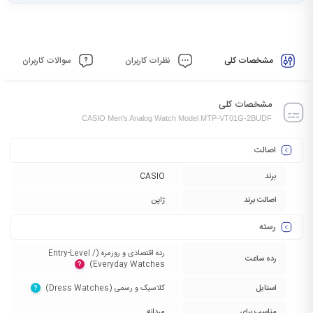
مشخصات کلی
نظرات کاربران
سوالات کاربران
مشخصات کلی
CASIO Men's Analog Watch Model MTP-VT01G-2BUDF
اصالت
برند
CASIO
اصالت برند
ژاپن
رسته
رده اقتصادی و روزمره (Entry-Level /
رده ساعت
Everyday Watches)‏
?
استایل
کلاسیک و رسمی (Dress Watches)‏
?
مناسب برای
مردانه