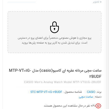
0
تصویر
پرو مجازی با هوش مصنوعی منحصراً برای اعضای پرو در دسترس
است. برای تبدیل شدن به کاربر پرو به صفحه پلن‌ها بروید
ساعت مچی مردانه عقربه ای کاسیو(casio) مدل MTP-VT01G-
2BUDF
CASIO Men's Analog Watch Model MTP-VT01G-2BUDF
برند:
CASIO
شناسه محصول :
STC-MTP-VT01G-2BUDF
دسته :
ساعت مچی
61
+ نفر در حال مشاهده این محصول هستند