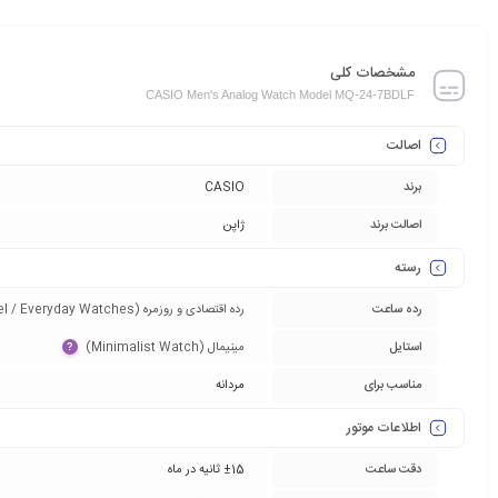
مشخصات کلی
CASIO Men's Analog Watch Model MQ-24-7BDLF
اصالت
برند
CASIO
اصالت برند
ژاپن
رسته
رده ساعت
رده اقتصادی و روزمره (Entry-Level / Everyday Watches)‏
استایل
مینیمال (Minimalist Watch)‏
?
مناسب برای
مردانه
اطلاعات موتور
دقت ساعت
±15 ثانیه در ماه