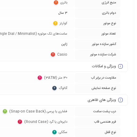
منبع انرژی
باتری‏
?
دوام باتری
3 سال
نوع موتور
کوارتز‏
?
تعداد موتور
ساعت‌های تک موتوره (Single Dial / Minimalist)‏
کشور سازنده موتور
ژاپن
شرکت سازنده موتور
Casio‏
?
ویژگی و امکانات
مقاومت در برابر آب
30 متر (3ATM)‏
?
نوع صفحه نمایش
آنالوگ‏
?
ویژگی های ظاهری
درب پشت ساعت
فشاری یا پرسی (Snap-on Case Back)‏
?
فرم هندسی قاب
دایره‌ای یا گرد (Round Case)‏
?
نوع قفل
سگکی‏
?