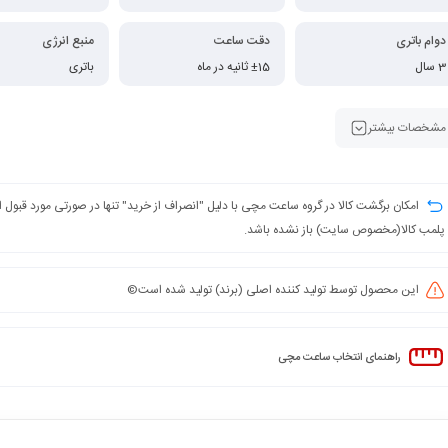
دوام باتری
دقت ساعت
منبع انرژی
3 سال
±15 ثانیه در ماه
باتری
مشخصات بیشتر
امکان برگشت کالا در گروه ساعت مچی با دلیل "انصراف از خرید" تنها در صورتی مورد قبول
پلمب کالا(مخصوص سایت) باز نشده باشد.
این محصول توسط تولید کننده اصلی (برند) تولید شده است©️
راهنمای انتخاب ساعت مچی