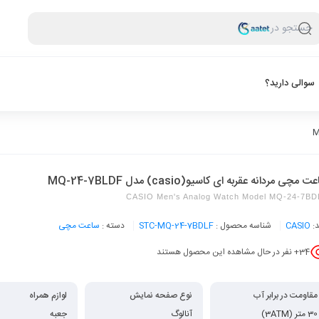
جستجو در
سوالی دارید؟
 مچی مردانه عقربه ای کاسیو(casio) مدل MQ-24-7BLDF
CASIO Men's Analog Watch Model MQ-24-7BD
د:
CASIO
شناسه محصول :
STC-MQ-24-7BDLF
دسته :
ساعت مچی
34
+ نفر در حال مشاهده این محصول هستند
مقاومت در برابر آب
نوع صفحه نمایش
لوازم همراه
30 متر (3ATM)
آنالوگ
جعبه