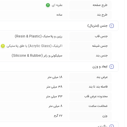
طرح صفحه
عقربه ای‏
?
طرح بند
ساده
جنس (متریال)
جنس قاب
رزین و پلاستیک (Resin & Plastic)
جنس شیشه
اکریلیک (Acrylic Glass) یا طلق پلاستیکی‏
?
جنس بند
سیلیکونی و رابر (Silicone & Rubber)
ابعاد و وزن
عرض بند
18 میلی متر
فاصله بند تا بند
38 میلی متر
محدوده عرض قاب
33 میلی متر
ضخامت ساعت
8 میلی متر
وزن
22 گرم
رنگبندی