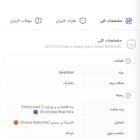
مشخصات کلی
نظرات کاربران
سوالات کاربران
مشخصات کلی
BESTDON Men's Analog Watch Model BD99239G
اصالت
برند
bestdon
اصالت برند
دانمارک
رسته
رده اقتصادی و روزمره (Entry-Level /
رده ساعت
Everyday Watches)‏
?
استایل
کلاسیک و رسمی (Dress Watches)‏
?
مناسب برای
مردانه