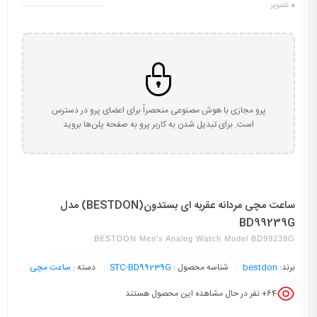
0
تصویر
پرو مجازی با هوش مصنوعی منحصراً برای اعضای پرو در دسترس
است. برای تبدیل شدن به کاربر پرو به صفحه پلن‌ها بروید
ساعت مچی مردانه عقربه ای بستدون(BESTDON) مدل
BD99239G
BESTDON Men's Analog Watch Model BD99239G
برند:
bestdon
شناسه محصول :
STC-BD99239G
دسته :
ساعت مچی
64
+ نفر در حال مشاهده این محصول هستند