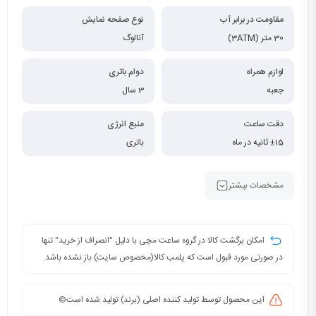
مقاومت در برابر آب
نوع صفحه نمایش
30 متر (3ATM)
آنالوگ
لوازم همراه
دوام باتری
جعبه
3 سال
دقت ساعت
منبع انرژی
±15 ثانیه در ماه
باتری
مشخصات بیشتر
امکان برگشت کالا در گروه ساعت مچی با دلیل "انصراف از خرید" تنها
در صورتی مورد قبول است که پلمب کالا(مخصوص سایت) باز نشده باشد.
این محصول توسط تولید کننده اصلی (برند) تولید شده است©️