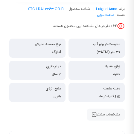
برند:
Luigi d'Anna
شناسه محصول :
STC-LDAL2263-GO-BL
دسته :
ساعت مچی
64
+ نفر در حال مشاهده این محصول هستند
مقاومت در برابر آب
نوع صفحه نمایش
30 متر (3ATM)
آنالوگ
لوازم همراه
دوام باتری
جعبه
3 سال
دقت ساعت
منبع انرژی
±15 ثانیه در ماه
باتری
مشخصات بیشتر